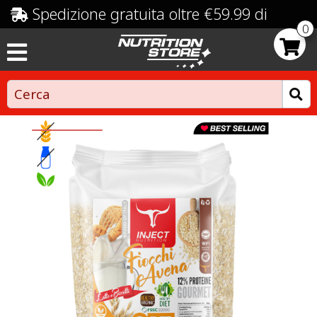
Spedizione gratuita oltre €59.99 di
0
spesa